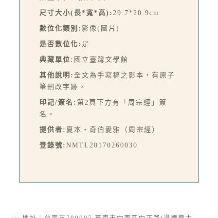
尺寸大小(長*寬*高):
29.7*20.9cm
數位化類別:
影像(圖片)
是否數位化:
是
典藏單位:
國立臺灣文學館
其他說明:
全文為手寫稿之影本，有原子
筆刪改字跡。
印記/簽名:
第2頁下方有「周宗經」簽
名。
提供者:
夏本‧奇伯愛雅（周宗經）
登錄號:
NMTL20170260030
:::
地址：台南市700005 臺南市中西區中正路(湯德章大