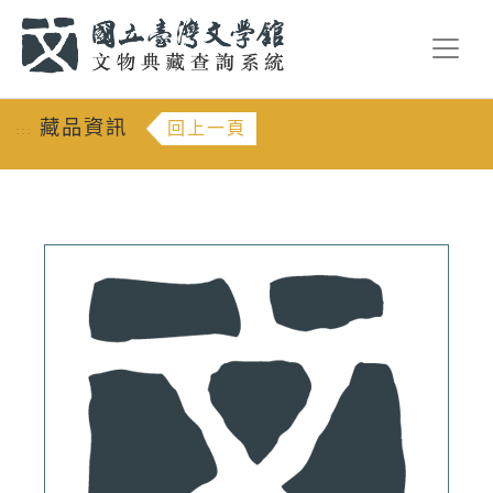
跳到主要內容
:::
藏品資訊
回上一頁
:::