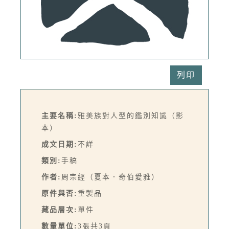
列印
主要名稱:
雅美族對人型的鑑別知識（影
本）
成文日期:
不詳
類別:
手稿
作者:
周宗經（夏本．奇伯愛雅）
原件與否:
重製品
藏品層次:
單件
數量單位:
3張共3頁