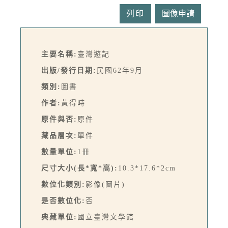
列印
主要名稱:
臺灣遊記
出版/發行日期:
民國62年9月
類別:
圖書
作者:
黃得時
原件與否:
原件
藏品層次:
單件
數量單位:
1冊
尺寸大小(長*寬*高):
10.3*17.6*2cm
數位化類別:
影像(圖片)
是否數位化:
否
典藏單位:
國立臺灣文學館