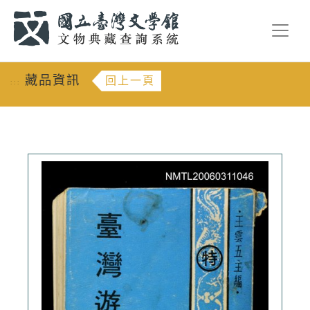
跳到主要內容
:::
藏品資訊
回上一頁
:::