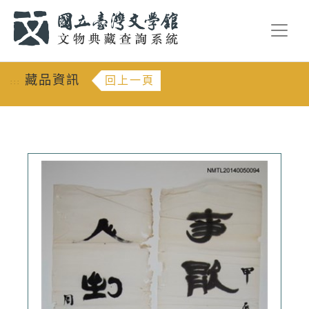
跳到主要內容
:::
藏品資訊
回上一頁
:::