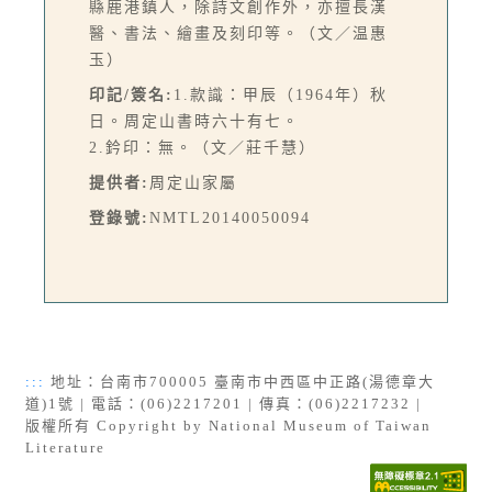
縣鹿港鎮人，除詩文創作外，亦擅長漢
醫、書法、繪畫及刻印等。（文／温惠
玉）
印記/簽名:
1.款識：甲辰（1964年）秋
日。周定山書時六十有七。
2.鈐印：無。（文／莊千慧）
提供者:
周定山家屬
登錄號:
NMTL20140050094
:::
地址：台南市700005 臺南市中西區中正路(湯德章大
道)1號 | 電話：(06)2217201 | 傳真：(06)2217232 |
版權所有 Copyright by National Museum of Taiwan
Literature