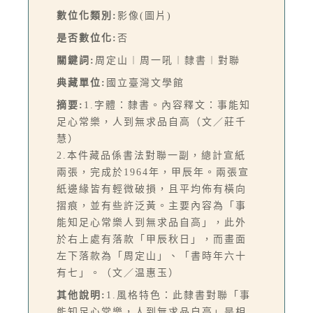
數位化類別:
影像(圖片)
是否數位化:
否
關鍵詞:
周定山︱周一吼︱隸書︱對聯
典藏單位:
國立臺灣文學館
摘要:
1.字體：隸書。內容釋文：事能知
足心常樂，人到無求品自高（文／莊千
慧）
2.本件藏品係書法對聯一副，總計宣紙
兩張，完成於1964年，甲辰年。兩張宣
紙邊緣皆有輕微破損，且平均佈有橫向
摺痕，並有些許泛黃。主要內容為「事
能知足心常樂人到無求品自高」，此外
於右上處有落款「甲辰秋日」，而畫面
左下落款為「周定山」、「書時年六十
有七」。（文／温惠玉）
其他說明:
1.風格特色：此隸書對聯「事
能知足心常樂，人到無求品自高」是相