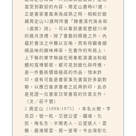
當受到歡迎的內容，周定山書時67歲，
正是書家書風漸為成熟之時，相較於館
藏周定山32歲時所書「隸書清代吳永和
〈虞姬〉詩」，可以看到書家歷經35年
的歲月洗禮，除了書藝的精進之外，內
蘊於書法之中難以言喻，而有待觀者細
細品味的韻味神采。在書作的布局上，
上下聯的單字無論在用墨乾濕濃淡和結
體的寬博緊密，都可見到變化與呼應，
是一件藝術價值極高的作品，惜未鈐
印。或有可能是書家事先書寫好多副對
聯，以應日後求書者之託再鈐印，此亦
是見證一位書家日常書寫的珍貴文件。
（文／莊千慧）
2.周定山（1898/1975），本名火樹，字
克亞，號一吼，又號公望、鐵魂、化
民、悔名生、半閒老人、公望道人、雲
鶴、鹿港筱雲、周一叟等。今台灣彰化