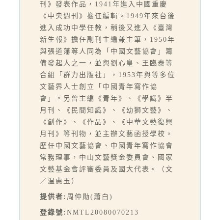
刊》發表作品，1941年進入中國重慶
《中央週刊》擔任編輯。1949年來台後
進入成功中學任教，稍後又進入《臺灣
新生報》擔任副刊主編兼主筆，1950年
與張道藩等人同為「中國文藝協會」籌
備發起人之一，並與劉心皇、王臨泰等
合組「群力出版社」，1953年與等多位
文藝界人士創立「中國青年寫作協
會」。另曾主編《青年》、《學識》半
月刊、《民間知識》、《幼獅文藝》、
《創作》、《作品》、《中華文藝復興
月刊》等刊物，並主辦文藝函授學校。
歷任中國文藝協會、中國青年寫作協會
常務理事，中山文藝獎金委員會、國家
文藝基金會評審委員及國大代表。（文
／温惠玉）
提供者:
周仲勛(蕭白)
登錄號:
NMTL20080070213