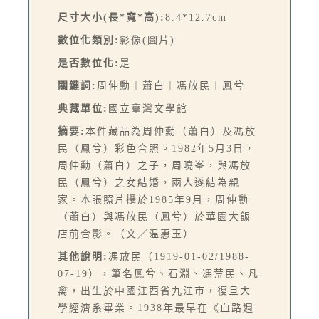
尺寸大小(長*寬*高):
8.4*12.7cm
數位化類別:
影像(圖片)
是否數位化:
是
關鍵詞:
周仲勳︱蕭白︱馮放民︱鳳兮
典藏單位:
國立臺灣文學館
摘要:
本件藏品為周仲勳（蕭白）及馮放
民（鳳兮）彩色合照。1982年5月3日，
周仲勳（蕭白）之子，周曉峯，與馮放
民（鳳兮）之女結婚，兩人遂結為親
家。本張照片攝於1985年9月，周仲勳
（蕭白）與馮放民（鳳兮）於華園大飯
店前合影。（文／温惠玉）
其他說明:
馮放民（1919-01-02/1988-
07-19），筆名鳳兮、石淵、馮荒民、凡
禽，出生於中國江西省九江市，復旦大
學經濟系畢業。1938年最早在《血路週