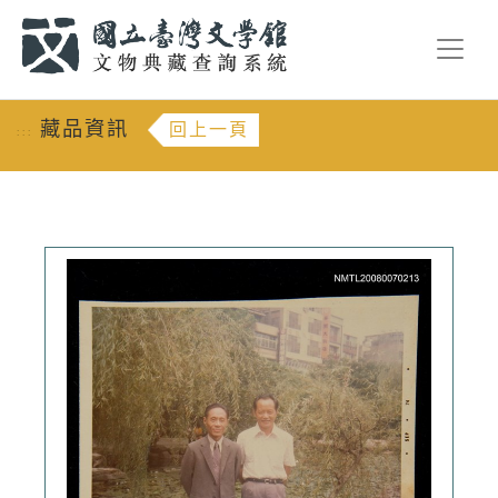
跳到主要內容
:::
藏品資訊
回上一頁
:::