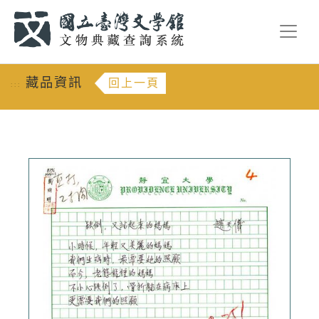
跳到主要內容
:::
藏品資訊
回上一頁
:::