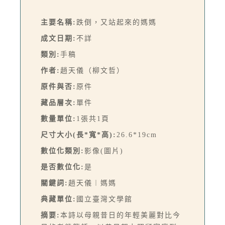
主要名稱:
跌倒，又站起來的媽媽
成文日期:
不詳
類別:
手稿
作者:
趙天儀（柳文哲）
原件與否:
原件
藏品層次:
單件
數量單位:
1張共1頁
尺寸大小(長*寬*高):
26.6*19cm
數位化類別:
影像(圖片)
是否數位化:
是
關鍵詞:
趙天儀︱媽媽
典藏單位:
國立臺灣文學館
摘要:
本詩以母親昔日的年輕美麗對比今