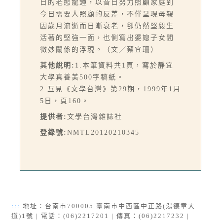
日的老態龍鍾，以昔日努力照顧家庭到
今日需要人照顧的反差，不僅呈現母親
因歲月流逝而日漸衰老，卻仍然堅毅生
活著的堅強一面，也側寫出婆媳子女間
微妙關係的浮現。（文／蔡宜珊）
其他說明:
1.本筆資料共1頁，寫於靜宜
大學真善美500字稿紙。
2.互見《文學台灣》第29期，1999年1月
5日，頁160。
提供者:
文學台灣雜誌社
登錄號:
NMTL20120210345
:::
地址：台南市700005 臺南市中西區中正路(湯德章大
道)1號 | 電話：(06)2217201 | 傳真：(06)2217232 |