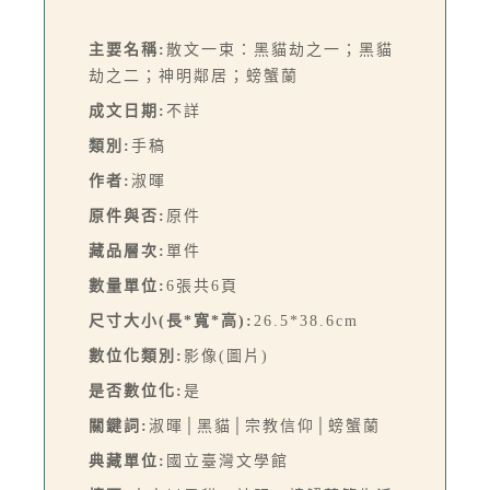
主要名稱:
散文一束：黑貓劫之一；黑貓
劫之二；神明鄰居；螃蟹蘭
成文日期:
不詳
類別:
手稿
作者:
淑暉
原件與否:
原件
藏品層次:
單件
數量單位:
6張共6頁
尺寸大小(長*寬*高):
26.5*38.6cm
數位化類別:
影像(圖片)
是否數位化:
是
關鍵詞:
淑暉│黑貓│宗教信仰│螃蟹蘭
典藏單位:
國立臺灣文學館