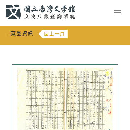
跳到主要內容
:::
藏品資訊
回上一頁
:::