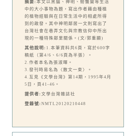
摘要:
本文以黑貓、神明、螃蟹蘭等生活
中的大小事物為題，寫出作者藉由種植
的植物經驗與在日常生活中的相處所得
到的啟發。其中神明鄰居一文則寫出了
台灣社會在巷弄文化與宗教信仰中所出
現的一種特殊鄰里關係。(文/郭重顯)
其他說明:
1.本筆資料共6頁，寫於600字
稿紙（第4/6、6/6頁為半張）。
2.作者本名為張淑暉。
3.發刊時易名為〈散文一束〉。
4.互見《文學台灣》第14期，1995年4月
5日，頁41-46。
提供者:
文學台灣雜誌社
登錄號:
NMTL20120210448