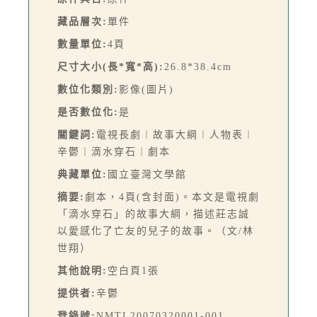
藏品層次:
單件
數量單位:
4頁
尺寸大小(長*寬*高):
26.8*38.4cm
數位化類別:
影像(圖片)
是否數位化:
是
關鍵詞:
電視長劇︱故事大綱︱人物表︱
辛鬱︱滴水穿石︱劇本
典藏單位:
國立臺灣文學館
摘要:
劇本，4頁(含封面)。本文是電視劇
「滴水穿石」的故事大綱，描述莊志誠
以愛感化了亡友的兒子的故事。（文/林
世翔）
其他說明:
空白頁1張
提供者:
辛鬱
登錄號:
NMTL20070320001-001