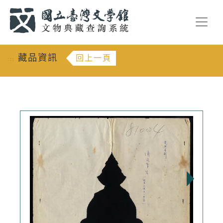
跳到主要內容
:::
藏品資訊
回上一頁
:::