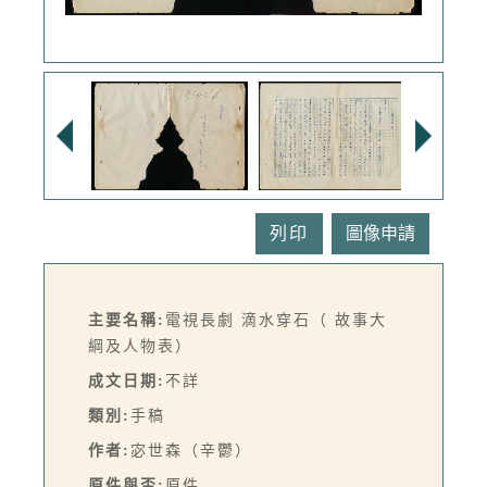
列印
主要名稱:
電視長劇 滴水穿石（ 故事大
綱及人物表）
成文日期:
不詳
類別:
手稿
作者:
宓世森（辛鬱）
原件與否:
原件