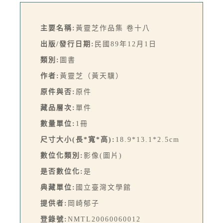
主要名稱:
黃靈芝作品集 卷十八
出版/發行日期:
民國89年12月1日
類別:
圖書
作者:
黃靈芝（黃天驥）
原件與否:
原件
藏品層次:
單件
數量單位:
1冊
尺寸大小(長*寬*高):
18.9*13.1*2.5cm
數位化類別:
影像(圖片)
是否數位化:
是
典藏單位:
國立臺灣文學館
提供者:
岡崎郁子
登錄號:
NMTL20060060012