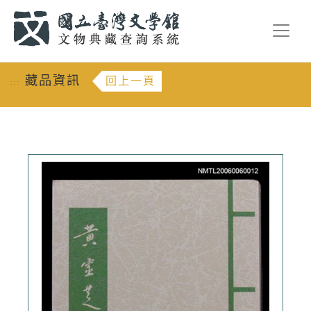
跳到主要內容
:::
藏品資訊
回上一頁
:::