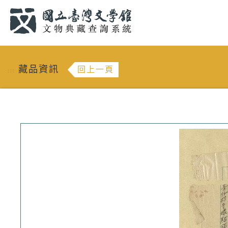
跳到主要內容
:::
藏品資訊
回上一頁
:::