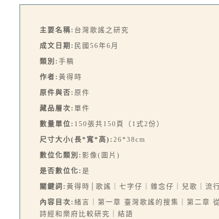
主要名稱:
台灣歌謠之研究
成文日期:
民國56年6月
類別:
手稿
作者:
黃得時
原件與否:
原件
藏品層次:
單件
數量單位:
150張共150頁（1式2份）
尺寸大小(長*寬*高):
26*38cm
數位化類別:
影像(圖片)
是否數位化:
是
關鍵詞:
黃得時│歌謠｜七字仔｜雜念仔｜兒歌｜流
內容目次:
緒言｜第一章 臺灣歌謠的搜集｜第二章 
詩經和樂府比較研究｜結語