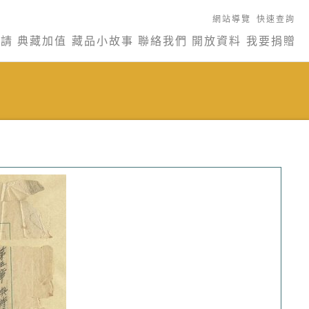
網站導覽
快速查詢
申請
典藏加值
藏品小故事
聯絡我們
開放資料
我要捐贈