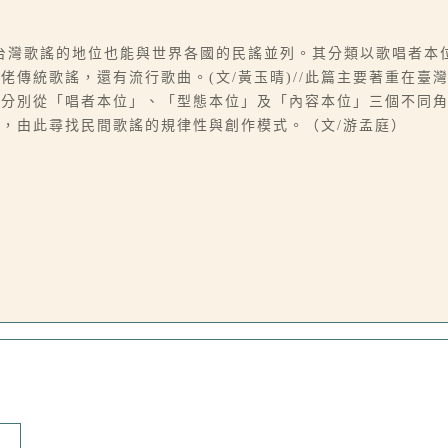
台灣歌謠的地位也能與世界各國的民謠並列。其分類以歌唱者本
佬傳統歌謠，還有流行歌曲。(文/黃玉晴)//此篇主要著重在臺
則分別從「唱者本位」、「型態本位」及「內容本位」三個不同
，由此尋找民間歌謠的規律性與創作模式。（文/游孟庭）