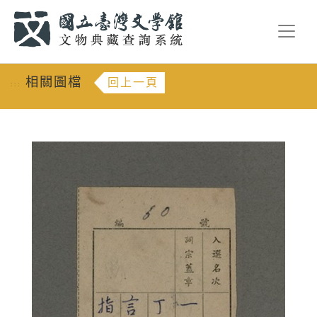
跳到主要內容
:::
相關圖檔
回上一頁
:::