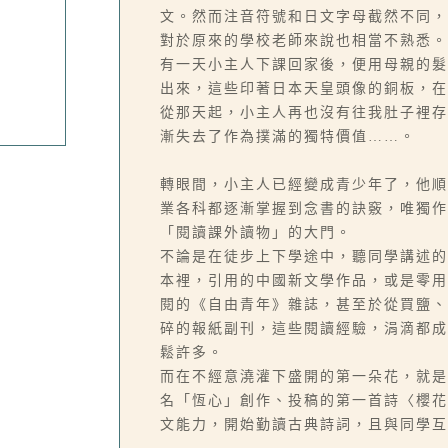
文。然而注音符號和日文字母截然不同，
對於原來的學校老師來說也相當不熟悉。
有一天小主人下課回家後，便用母親的髮
出來，這些印著日本天皇頭像的銅板，在
從那天起，小主人再也沒有往我肚子裡存
漸失去了作為撲滿的獨特價值……。
轉眼間，小主人已經變成青少年了，他順
業各科都逐漸掌握到念書的訣竅，唯獨作
「閱讀課外讀物」的大門。
不論是在徒步上下學途中，聽同學講述的
本裡，引用的中國新文學作品，或是零用
閱的《自由青年》雜誌，甚至於從買鹽、
碎的報紙副刊，這些閱讀經驗，涓滴都成
鬆許多。
而在不經意澆灌下盛開的第一朵花，就是
名「恆心」創作、投稿的第一首詩〈櫻花
文能力，開始勤讀古典詩詞，且與同學互