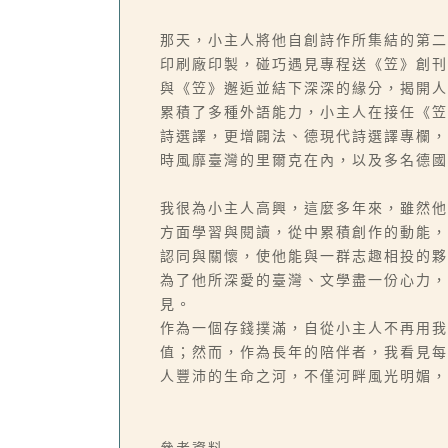
那天，小主人將他自創詩作所集結的第二
印刷廠印製，碰巧遇見專程送《笠》創刊
與《笠》邂逅並結下深深的緣分，揭開人
累積了多種外語能力，小主人在接任《笠
詩選譯，更增闢法、德現代詩選譯專欄，
時風靡臺灣的里爾克在內，以及多名德國
我很為小主人高興，這麼多年來，雖然他
方面學習與閱讀，從中累積創作的動能，
認同與關懷，使他能與一群志趣相投的夥
為了他所深愛的臺灣、文學盡一份心力，
見。
作為一個存錢撲滿，自從小主人不再用我
值；然而，作為長年的陪伴者，我看見每
人豐沛的生命之河，不僅河畔風光明媚，