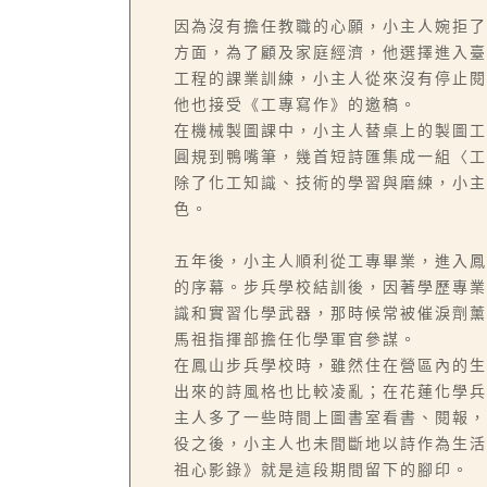
因為沒有擔任教職的心願，小主人婉拒了
方面，為了顧及家庭經濟，他選擇進入臺
工程的課業訓練，小主人從來沒有停止閱
他也接受《工專寫作》的邀稿。
在機械製圖課中，小主人替桌上的製圖工
圓規到鴨嘴筆，幾首短詩匯集成一組〈工
除了化工知識、技術的學習與磨練，小主
色。
五年後，小主人順利從工專畢業，進入鳳
的序幕。步兵學校結訓後，因著學歷專業
識和實習化學武器，那時候常被催淚劑薰
馬祖指揮部擔任化學軍官參謀。
在鳳山步兵學校時，雖然住在營區內的生
出來的詩風格也比較凌亂；在花蓮化學兵
主人多了一些時間上圖書室看書、閱報，
役之後，小主人也未間斷地以詩作為生活
祖心影錄》就是這段期間留下的腳印。