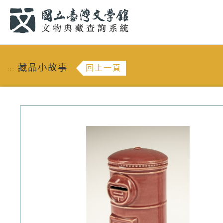
跳到主要內容
:::
藏品小故事
回上一頁
:::