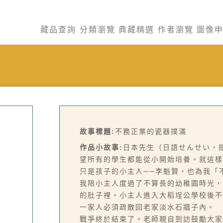
藏品查詢
分類瀏覽
典藏精選
作者瀏覽
圖像
故事標題:
不務正業的瓷器撲滿
作品小故事:
日本先生（日語せんせい，
望所有的學生都能從小開始培養。就這樣
只是孩子的小主人──李魁賢，也為我「
我陪小主人度過了不算長的幼稚園時光，
的肚子裡。小主人進入大稻埕公學校後不
一家人必須疏散回老家淡水石牆子內。
戰爭終於結束了。老師親自到訪鼓勵大家