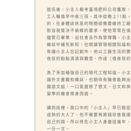
退伍後，小主人報考臺灣肥料公司獲取，
工人輪值早中夜三班。其中從晚上11點
的，在身體該休息的時間卻需要維持工廠
對自我堅決不偷睡的要求，使他常常在值
儘管已畢業、出社會且作為管理職，小主
雜誌中補充新知，也閱讀管理相關知識和
有讓小主人忘記創作，他以工廠生活的實
夜班的點點滴滴與難受，作成〈值夜班的
為了多加補強自己的現代工程知識，小主
讀外文書籍和雜誌，也期待有機會能夠出
國語文組，一口氣選修了德文、日文和英
留學的機會擦身而過。
講到這裡，我口中的「小主人」早已經從
成熟的大人了，他不需要再將錢存進我撲
自己的錢。所以待在小主人身邊這幾年，
一分一文。