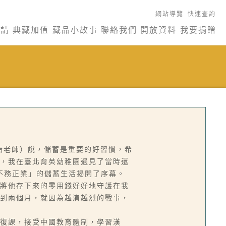
網站導覽
快速查詢
申請
典藏加值
藏品小故事
聯絡我們
開放資料
我要捐贈
指老師）說，儲蓄是重要的好習慣，希
，我在臺北育英幼稚園遇見了當時還
不務正業」的儲蓄生活揭開了序幕。
將他存下來的零用錢好好地守護在我
到兩個月，就因為越演越烈的戰事，
復課，接受中國教育體制，學習漢