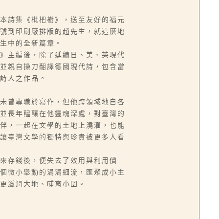
本詩集《枇杷樹》，送至友好的福元
號到印刷廠排版的趙先生，就這麼地
生中的全新篇章。
》主編後，除了延續日、美、英現代
並親自操刀翻譯德國現代詩，包含當
詩人之作品。
未曾專職於寫作，但他跨領域地自各
並長年醞釀在他靈魂深處，對臺灣的
伴，一起在文學的土地上澆灌，也能
讓臺灣文學的獨特與珍貴被更多人看
來存錢後，便失去了效用與利用價
個微小舉動的涓涓細流，匯聚成小主
更滋潤大地、哺育小囝。