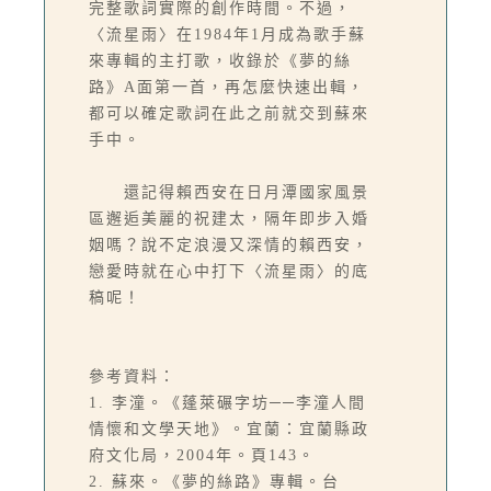
完整歌詞實際的創作時間。不過，
〈流星雨〉在1984年1月成為歌手蘇
來專輯的主打歌，收錄於《夢的絲
路》A面第一首，再怎麼快速出輯，
都可以確定歌詞在此之前就交到蘇來
手中。
還記得賴西安在日月潭國家風景
區邂逅美麗的祝建太，隔年即步入婚
姻嗎？說不定浪漫又深情的賴西安，
戀愛時就在心中打下〈流星雨〉的底
稿呢！
參考資料：
1. 李潼。《蓬萊碾字坊──李潼人間
情懷和文學天地》。宜蘭：宜蘭縣政
府文化局，2004年。頁143。
2. 蘇來。《夢的絲路》專輯。台