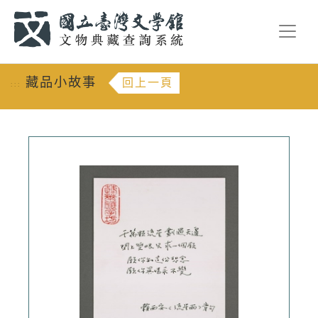
跳到主要內容
:::
藏品小故事
回上一頁
:::