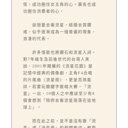
恆，成功圈住女主角的心。廣告也成
功圈住消費者的心。
談戀愛去看流星，結婚去買鑽
戒，似乎逐漸成為一個普遍的現象，
浪漫的代表。
許多情歌也將鑽石和流星入詞。
對7年級生及前後世代的台灣人來
說，2001年開播的《流星花園》是
記憶中經典的偶像劇，主角F4合唱
的片尾曲〈流星雨〉，更是耳熟能
詳。若要玩關鍵字歌唱大賽，「流
星」一出，10個人之中應該至少有8
個會想到「陪妳去看流星雨落在這地
球上」。
而在此之前，並不是沒有跟「流
星」或「流星雨」的相關歌詞，賴西