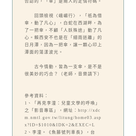
否認的，「傘」是兩人的定情符碼。
回頭檢視〈峨嵋行〉，「祇為借
傘，動了凡心」，白蛇在西湖畔，為
了一把傘，不顧「人妖殊途」動了凡
心。賴西安不也是在「細雨迷離」的
日月潭，因為一把傘，讓一顆心印上
潭面的蕩漾波光。
古今情動，皆為一支傘，是不是
很美妙的巧合？（老師，音樂請下）
參考資料：
1、「再見李潼：兒童文學的呼喚」
之「影音專區」，網址：http://xdc
m.nmtl.gov.tw/litung/home03.asp
x?ID=$1010&IDK=2&EXEC=L
2、李潼。《魚藤號列車長》，台