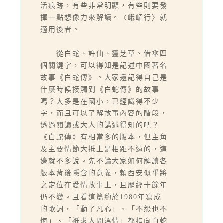
活痕跡，有些非常明顯，有些則要發
揮一點想像力來解讀。〈峨嵋行〉就
適用後者。
從白蛇、許仙、靈芝草、借傘四
個關鍵字，可以得知是記述中國著名
故事《白蛇傳》。大家還記得自己是
什麼時候接觸到《白蛇傳》的故事
嗎？大多是在國小，已經識得不少
字，而且可以了解故事內容的階段，
透過閱讀或大人的講述得知的吧？
《白蛇傳》有相當多的版本，但主角
及主要情節大抵上是相距不遠的，這
邊就不多說。先不論大家如何解讀各
版本背後隱含的意義，賴西安似乎將
之定位在愛情故事上，且歷經十餘年
仍不變。且看這篇約於1980年寫成
的歌詞，「動了凡心」、「不怨也不
悔」、「祇求人間溫情」都指向白蛇