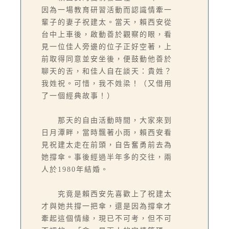
因為一場教育研習活動而認識情牽一
輩子的妻子祝建太。當天，賴西安從
台中上車後，啟動善於觀察的眼，看
見一位佳人旁邊的位子正好空著，上
前取得同意並安坐後，便鼓動他善於
聊天的舌，和佳人自在談天：貴姓？
我姓祝。可惜，我不姓梁！（又借用
了一個經典故事！）
那天的自由活動時間，大家來到
日月潭畔，當時飄著小雨，賴西安看
見祝建太走在前頭，自告奮勇前去為
她撐傘。事後經過半年多的交往，兩
人於1980年結婚。
究竟是賴西安先喜歡上了祝建太
才與她共撐一把傘，還是因為撐傘才
牽起這個情緣，現已不可考，但不可