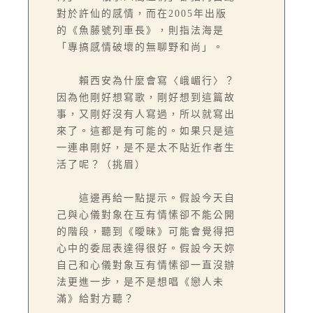
對於許仙的感情，而在2005年出版
的《魚藤號列車長》，則指法海是
「專搞感情破壞的無聊野和尚」。
賴西安為什麼會寫〈峨嵋行〉？
因為他剛好想寫歌，剛好想到這篇故
事，又剛好沒有人寫過，所以就寫出
來了。這都是有可能的。如果只是這
一連串剛好，是不是太不貼近作者生
活了呢？（挑眉）
這邊再給一點提示。假設今天自
己與心儀對象在互有情愫卻不能公開
的階段，聽到《曖昧》可能會覺得把
心中的委屈表達得很好。假設今天妳
自己和心儀對象互有情愫卻一直沒辦
法更進一步，是不是想唱《戀人未
滿》給對方聽？