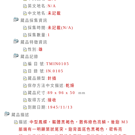
英文地名
:
N/A
中文地名
:
未記載
藏品採集資訊
採集時間
:
未記載(N/A)
採集數量
:
1
藏品特徵資訊
性別
:
雄
藏品記錄
編 目 號
:
TMIN0105
目 錄 號
:
IN.0105
藏品類型
:
針插
保存方法中文描述
:
乾燥
藏品尺寸
:
89 x 96 x 50
mm
取得方式
:
接收
到館日期
:
1945/11/13
藏品描述
描述
:
中型鳳蝶，軀體黑褐色，散佈綠色亮鱗。後翅 M3
脈端有一明顯葉狀尾突。翅背面底色黑褐色，密佈亮