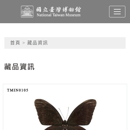
跳到主要內容
國立臺灣博物館典藏查
網頁導覽
首頁
> 藏品資訊
:::