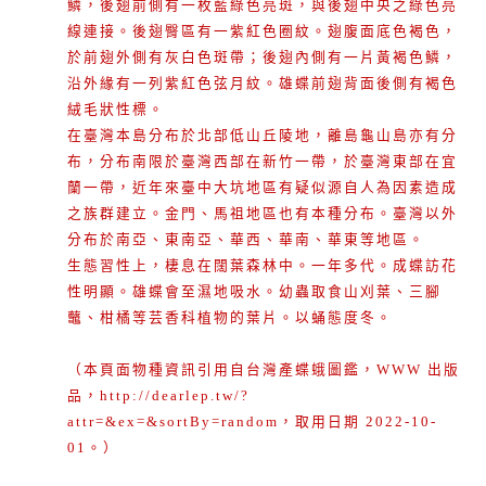
鱗，後翅前側有一枚藍綠色亮斑，與後翅中央之綠色亮
線連接。後翅臀區有一紫紅色圈紋。翅腹面底色褐色，
於前翅外側有灰白色斑帶；後翅內側有一片黃褐色鱗，
沿外緣有一列紫紅色弦月紋。雄蝶前翅背面後側有褐色
絨毛狀性標。
在臺灣本島分布於北部低山丘陵地，離島龜山島亦有分
布，分布南限於臺灣西部在新竹一帶，於臺灣東部在宜
蘭一帶，近年來臺中大坑地區有疑似源自人為因素造成
之族群建立。金門、馬祖地區也有本種分布。臺灣以外
分布於南亞、東南亞、華西、華南、華東等地區。
生態習性上，棲息在闊葉森林中。一年多代。成蝶訪花
性明顯。雄蝶會至濕地吸水。幼蟲取食山刈葉、三腳
虌、柑橘等芸香科植物的葉片。以蛹態度冬。
（本頁面物種資訊引用自台灣產蝶蛾圖鑑，WWW 出版
品，http://dearlep.tw/?
attr=&ex=&sortBy=random，取用日期 2022-10-
01。）