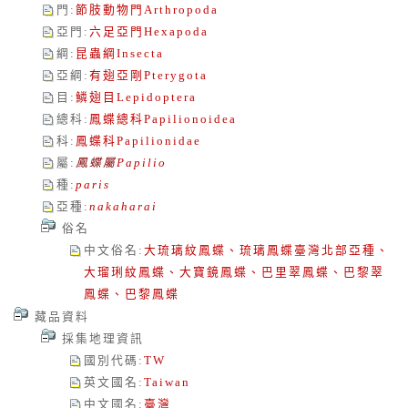
門
:
節肢動物門
Arthropoda
亞門
:
六足亞門
Hexapoda
綱
:
昆蟲綱
Insecta
亞綱
:
有翅亞剛
Pterygota
目
:
鱗翅目
Lepidoptera
總科
:
鳳蝶總科
Papilionoidea
科
:
鳳蝶科
Papilionidae
屬
:
鳳蝶屬
Papilio
種
:
paris
亞種
:
nakaharai
俗名
中文俗名
:
大琉璃紋鳳蝶、琉璃鳳蝶臺灣北部亞種、
大瑠琍紋鳳蝶、大寶鏡鳳蝶、巴里翠鳳蝶、巴黎翠
鳳蝶、巴黎鳳蝶
藏品資料
採集地理資訊
國別代碼
:
TW
英文國名
:
Taiwan
中文國名
:
臺灣