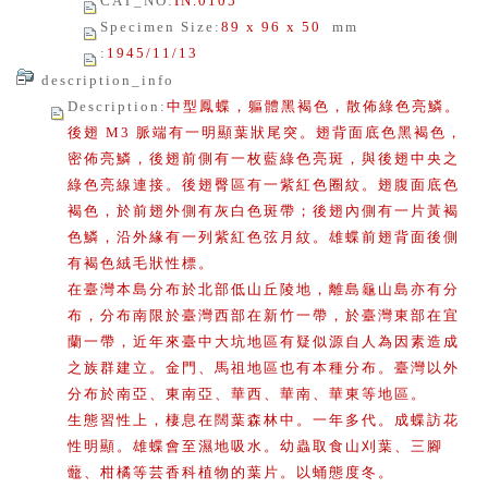
CAT_NO
:
IN.0105
Specimen Size
:
89 x 96 x 50
mm
:
1945/11/13
description_info
Description
:
中型鳳蝶，軀體黑褐色，散佈綠色亮鱗。
後翅 M3 脈端有一明顯葉狀尾突。翅背面底色黑褐色，
密佈亮鱗，後翅前側有一枚藍綠色亮斑，與後翅中央之
綠色亮線連接。後翅臀區有一紫紅色圈紋。翅腹面底色
褐色，於前翅外側有灰白色斑帶；後翅內側有一片黃褐
色鱗，沿外緣有一列紫紅色弦月紋。雄蝶前翅背面後側
有褐色絨毛狀性標。
在臺灣本島分布於北部低山丘陵地，離島龜山島亦有分
布，分布南限於臺灣西部在新竹一帶，於臺灣東部在宜
蘭一帶，近年來臺中大坑地區有疑似源自人為因素造成
之族群建立。金門、馬祖地區也有本種分布。臺灣以外
分布於南亞、東南亞、華西、華南、華東等地區。
生態習性上，棲息在闊葉森林中。一年多代。成蝶訪花
性明顯。雄蝶會至濕地吸水。幼蟲取食山刈葉、三腳
虌、柑橘等芸香科植物的葉片。以蛹態度冬。