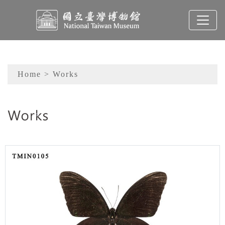
To main content
Sitemap
Home
> Works
:::