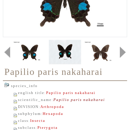
Papilio paris nakaharai
species_info
english title
:
Papilio paris nakaharai
scientific_name
:
Papilio paris nakaharai
DIVISION
:
Arthropoda
subphylum
:
Hexapoda
class
:
Insecta
subclass
:
Pterygota