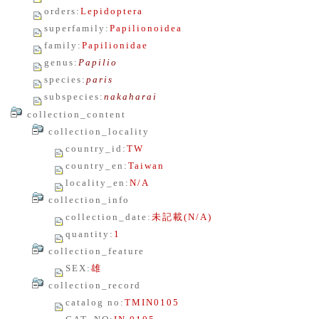
orders
:
Lepidoptera
superfamily
:
Papilionoidea
family
:
Papilionidae
genus
:
Papilio
species
:
paris
subspecies
:
nakaharai
collection_content
collection_locality
country_id
:
TW
country_en
:
Taiwan
locality_en
:
N/A
collection_info
collection_date
:
未記載(N/A)
quantity
:
1
collection_feature
SEX
:
雄
collection_record
catalog no
:
TMIN0105