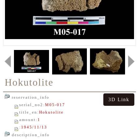
Hokutolite
reservation_info
3D Link
serial_no2
:
M05-017
title_en
:
Hokutolite
amount
:
1
:
1945/11/13
description_info