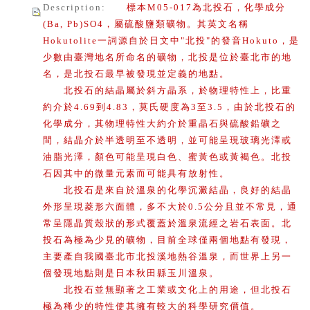
Description
:
標本M05-017為北投石，化學成分
(Ba, Pb)SO4，屬硫酸鹽類礦物。其英文名稱
Hokutolite一詞源自於日文中"北投"的發音Hokuto，是
少數由臺灣地名所命名的礦物，北投是位於臺北市的地
名，是北投石最早被發現並定義的地點。
北投石的結晶屬於斜方晶系，於物理特性上，比重
約介於4.69到4.83，莫氏硬度為3至3.5，由於北投石的
化學成分，其物理特性大約介於重晶石與硫酸鉛礦之
間，結晶介於半透明至不透明，並可能呈現玻璃光澤或
油脂光澤，顏色可能呈現白色、蜜黃色或黃褐色。北投
石因其中的微量元素而可能具有放射性。
北投石是來自於溫泉的化學沉澱結晶，良好的結晶
外形呈現菱形六面體，多不大於0.5公分且並不常見，通
常呈隱晶質殼狀的形式覆蓋於溫泉流經之岩石表面。北
投石為極為少見的礦物，目前全球僅兩個地點有發現，
主要產自我國臺北市北投溪地熱谷溫泉，而世界上另一
個發現地點則是日本秋田縣玉川溫泉。
北投石並無顯著之工業或文化上的用途，但北投石
極為稀少的特性使其擁有較大的科學研究價值。