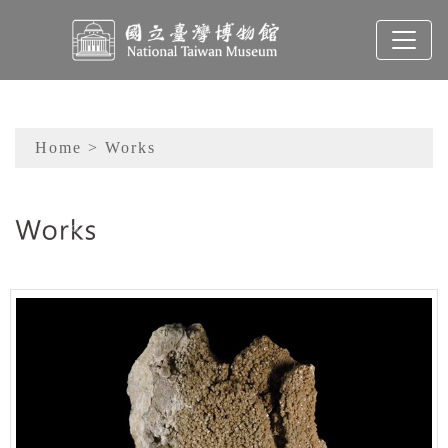
To main content
Sitemap
Home
> Works
:::