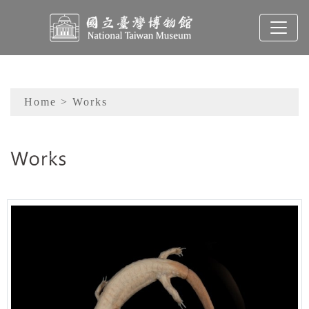
To main content
Sitemap
Home
> Works
:::