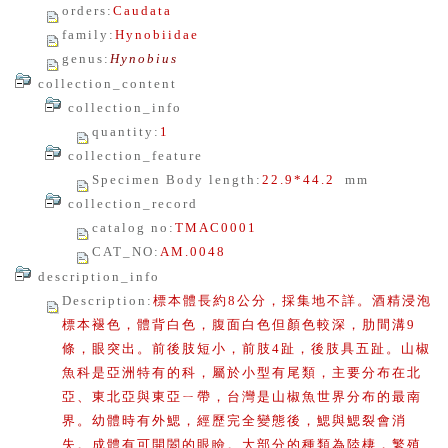
orders
:
Caudata
family
:
Hynobiidae
genus
:
Hynobius
collection_content
collection_info
quantity
:
1
collection_feature
Specimen Body length
:
22.9*44.2
mm
collection_record
catalog no
:
TMAC0001
CAT_NO
:
AM.0048
description_info
Description
:
標本體長約8公分，採集地不詳。酒精浸泡
標本褪色，體背白色，腹面白色但顏色較深，肋間溝9
條，眼突出。前後肢短小，前肢4趾，後肢具五趾。山椒
魚科是亞洲特有的科，屬於小型有尾類，主要分布在北
亞、東北亞與東亞ㄧ帶，台灣是山椒魚世界分布的最南
界。幼體時有外鰓，經歷完全變態後，鰓與鰓裂會消
失。成體有可開闔的眼瞼。大部分的種類為陸棲，繁殖