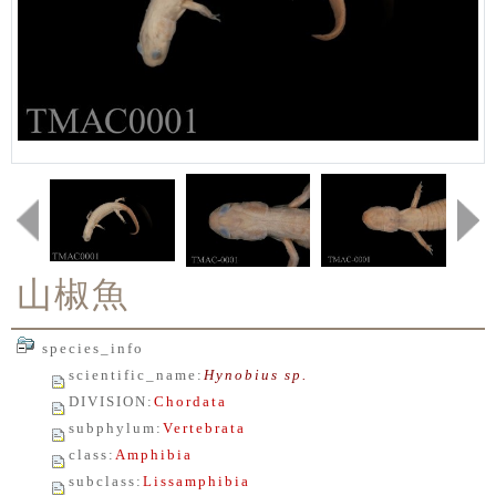
山椒魚
species_info
scientific_name
:
Hynobius sp.
DIVISION
:
Chordata
subphylum
:
Vertebrata
class
:
Amphibia
subclass
:
Lissamphibia