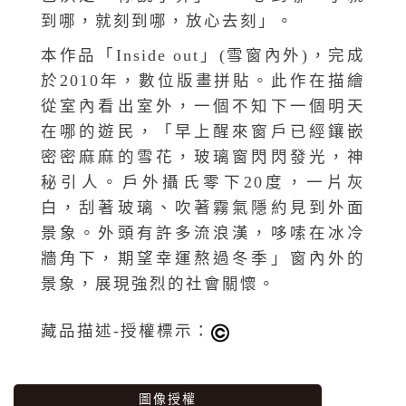
到哪，就刻到哪，放心去刻」。
本作品「Inside out」(雪窗內外)，完成
於2010年，數位版畫拼貼。此作在描繪
從室內看出室外，一個不知下一個明天
在哪的遊民，「早上醒來窗戶已經鑲嵌
密密麻麻的雪花，玻璃窗閃閃發光，神
秘引人。戶外攝氏零下20度，一片灰
白，刮著玻璃、吹著霧氣隱約見到外面
景象。外頭有許多流浪漢，哆嗦在冰冷
牆角下，期望幸運熬過冬季」窗內外的
景象，展現強烈的社會關懷。
藏品描述-授權標示：
圖像授權