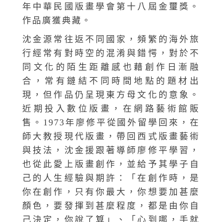
年中華民國版畫學會第十八屆金璽獎。
作品廣獲典藏。
沈金源常往返不同國家，頻繁的海外旅
行經常有對時空的混淆與錯愕，對於不
同文化的陌生距離感也藉創作日漸融
合，常有鏈結不同時間地點的題材出
現，但作品仍呈現東方母文化的意象。
近期投入數位版畫，在網路藝術館販
售。1973年廖修平從國外留學回來，在
師大教授現代版畫，帶回西式版畫藝術
與技法，沈金援跟著導師廖修平學習，
也從此愛上版畫創作，並給予其學子自
己的人生經驗與期許：「在創作時，是
你在創作，只有你最大，你想要加甚麼
顏色，要發揮到甚麼程度，都是由你自
己決定，你說了算」、「心到哪，手就