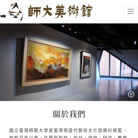
跳到主要內容
網頁導覽
:::
國立臺灣師範大學是臺灣現當代藝術文化發展的搖籃，
創校百年以來，在藝術創作、設計、評論、研究、教育