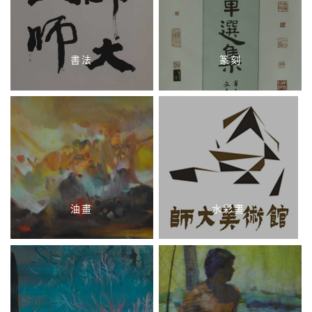
書法
篆刻
油畫
水彩畫