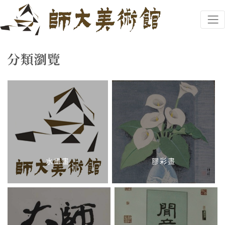
跳到主要內容
國立臺灣師範大學美術館
網頁導覽
分類瀏覽
:::
水墨畫
膠彩畫