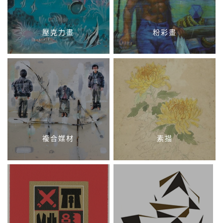
壓克力畫
粉彩畫
複合媒材
素描