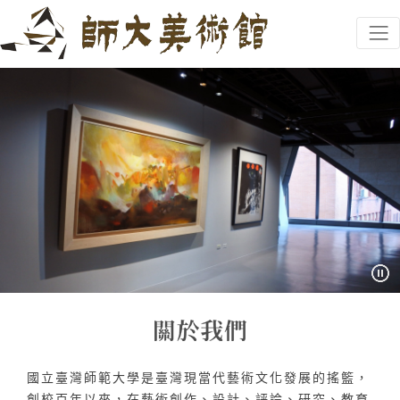
跳到主要內容
網頁導覽
:::
國立臺灣師範大學是臺灣現當代藝術文化發展的搖籃，
創校百年以來，在藝術創作、設計、評論、研究、教育