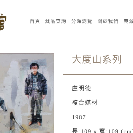
術館
:::
首頁
藏品查詢
分類瀏覽
關於我們
典
大度山系列
盧明德
複合媒材
1987
長:109 x 寬:109 (cm