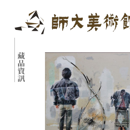
跳到主要內容
國立臺灣師範大學美
網頁導覽
藏品資訊
:::