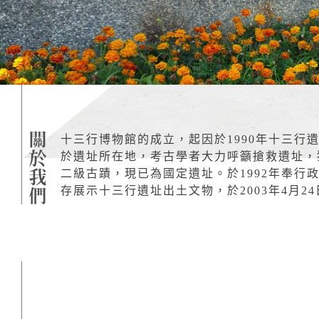
:::
十三行博物館的成立，起因於1990年十三
於遺址所在地，考古學者大力呼籲搶救遺址，
二級古蹟，現已為國定遺址。於1992年奉
存展示十三行遺址出土文物，於2003年4月2