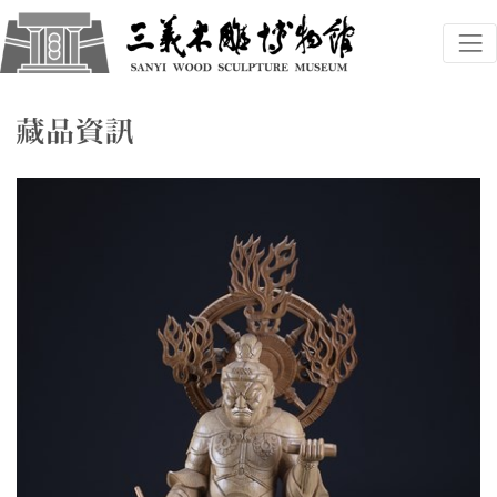
跳到主要內容
三義木雕博物館
網頁導覽
藏品資訊
:::