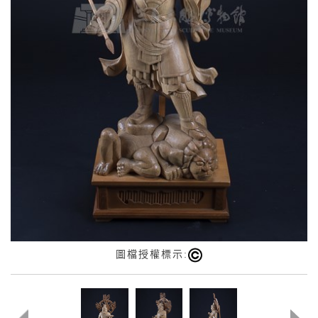
圖檔授權標示: