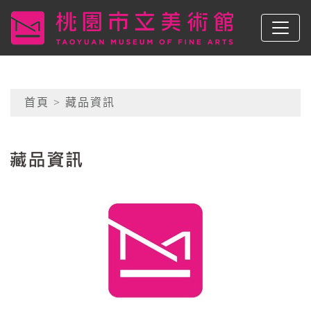
跳到主要內容
桃園市立美術館
網頁導覽
首頁
> 藏品資訊
:::