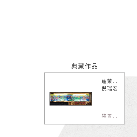
典藏作品
蓬萊仙山辦事處
倪瑞宏
裝置藝術