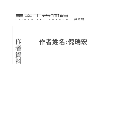
跳到主要內容
臺南市美術館-典藏網
網頁導覽
作者資料
作者姓名:
倪瑞宏
:::