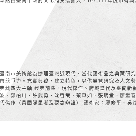
本館由臺南市政府文化局受贈撥入，107-111年度市有典藏
臺南市美術館為辦理臺灣近現代、當代藝術品之典藏研
市競爭力。充實典藏，建立特色，以供展覽研究及人文藝
典藏四大主軸 經典前輩、現代傑作、府城當代及臺南新
波、郭柏川、許武勇、沈哲哉、蔡草如、張炳堂、廖繼春
代傑作（具國際思潮及觀念辯證） 藝術家：廖修平、吳炫