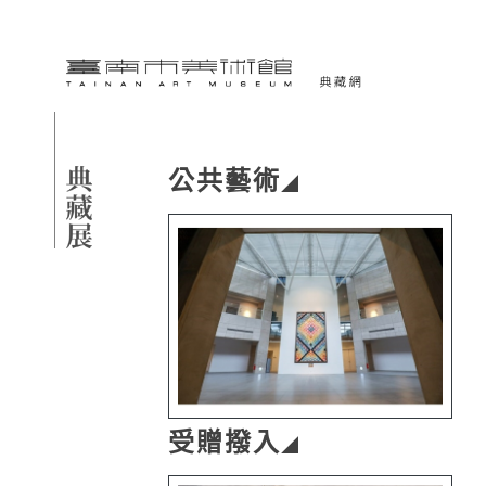
跳到主要內容
臺南市美術館-典藏網
網頁導覽
典藏展
公共藝術
:::
受贈撥入