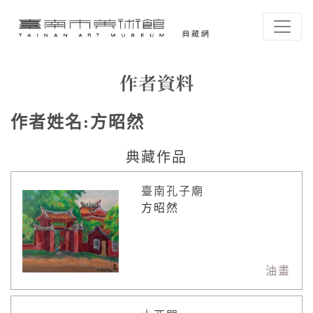
跳到主要內容
臺南市美術館-典藏網
網頁導覽
作者資料
作者姓名:
方昭然
:::
典藏作品
臺南孔子廟
方昭然
油畫