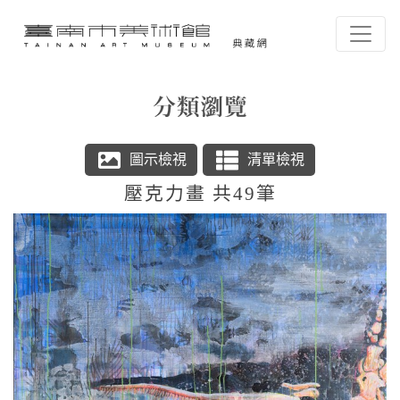
跳到主要內容
臺南市美術館-典藏網
網頁導覽
分類瀏覽
:::
壓克力畫 共49筆