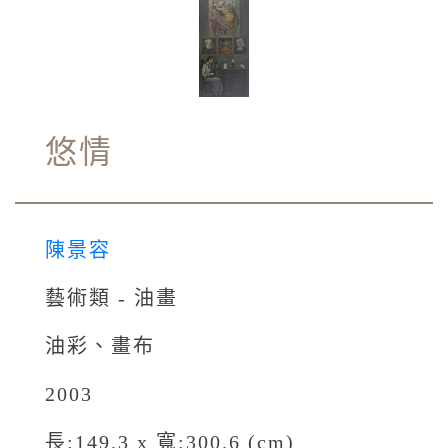
悠情
陳景容
藝術類 - 油畫
油彩、畫布
2003
長:149.3 x 寬:300.6 (cm)