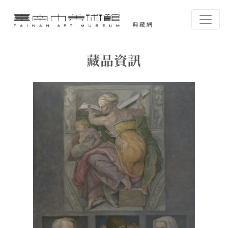
跳到主要內容
臺南市美術館-典藏網
網頁導覽
藏品資訊
:::