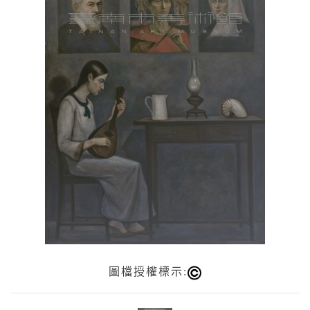
圖檔授權標示: