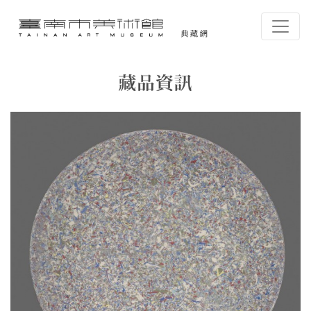
跳到主要內容
臺南市美術館-典藏網
網頁導覽
藏品資訊
:::