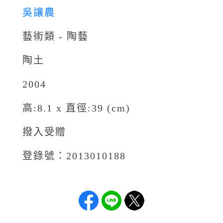
吳讓農
藝術類 - 陶藝
陶土
2004
高:8.1 x 直徑:39 (cm)
撥入受贈
登錄號：2013010188