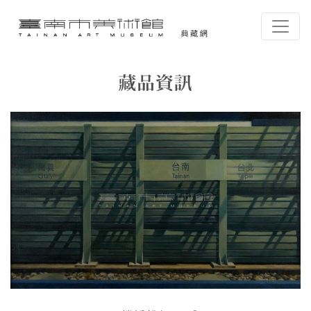
跳到主要內容
臺南市美術館-典藏網
網頁導覽
藏品資訊
:::