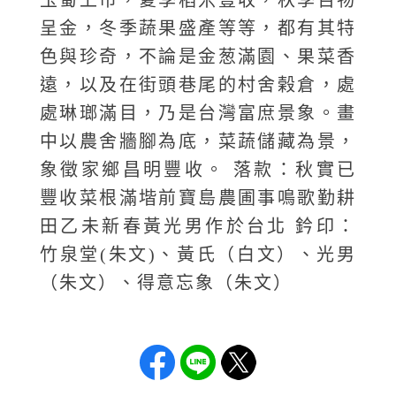
呈金，冬季蔬果盛產等等，都有其特
色與珍奇，不論是金葱滿園、果菜香
遠，以及在街頭巷尾的村舍榖倉，處
處琳瑯滿目，乃是台灣富庶景象。畫
中以農舍牆腳為底，菜蔬儲藏為景，
象徵家鄉昌明豐收。 落款：秋實已
豐收菜根滿堦前寶島農圃事鳴歌勤耕
田乙未新春黃光男作於台北 鈐印：
竹泉堂(朱文)、黃氏（白文）、光男
（朱文）、得意忘象（朱文）