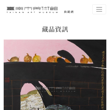
跳到主要內容
臺南市美術館-典藏網
網頁導覽
藏品資訊
:::