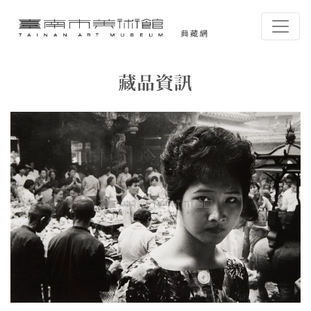
跳到主要內容
臺南市美術館-典藏網
網頁導覽
藏品資訊
:::