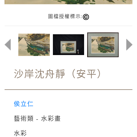
圖檔授權標示:
沙岸沈舟靜（安平）
侯立仁
藝術類 - 水彩畫
水彩