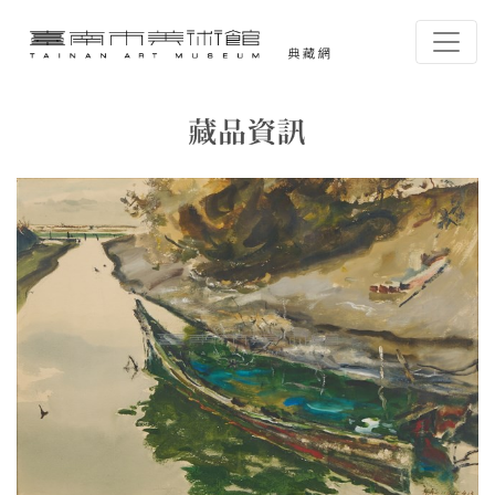
跳到主要內容
臺南市美術館-典藏網
網頁導覽
藏品資訊
:::