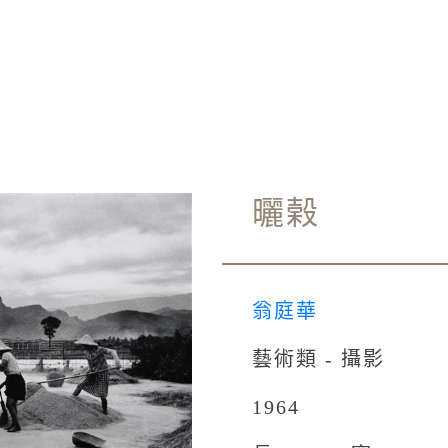
曬榖
翁庭華
藝術類 - 攝影
1964