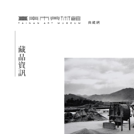
跳到主要內容
臺南市美術館-典藏網
網頁導覽
藏品資訊
:::