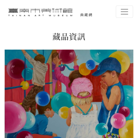
跳到主要內容
臺南市美術館-典藏網
網頁導覽
藏品資訊
:::