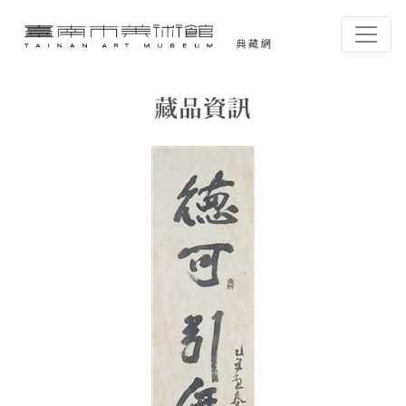
跳到主要內容
臺南市美術館-典藏網
網頁導覽
藏品資訊
:::