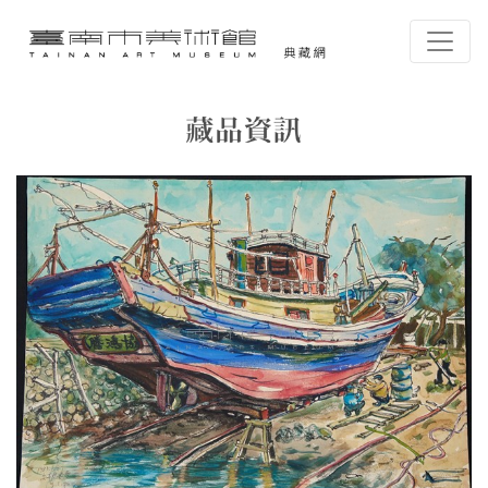
跳到主要內容
臺南市美術館-典藏網
網頁導覽
藏品資訊
:::