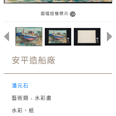
圖檔授權標示:
安平造船廠
潘元石
藝術類 - 水彩畫
水彩、紙