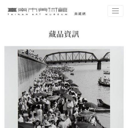
跳到主要內容
臺南市美術館-典藏網
網頁導覽
藏品資訊
:::