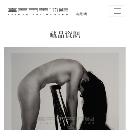
跳到主要內容
臺南市美術館-典藏網
網頁導覽
藏品資訊
:::