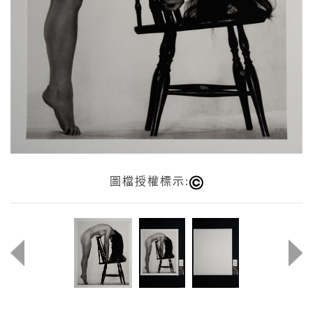
圖檔授權標示: