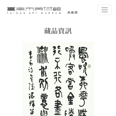
跳到主要內容
臺南市美術館-典藏網
網頁導覽
藏品資訊
:::