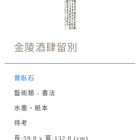
金陵酒肆留別
曾臥石
藝術類 - 書法
水墨、紙本
待考
長:59.8 x 寬:132.8 (cm)