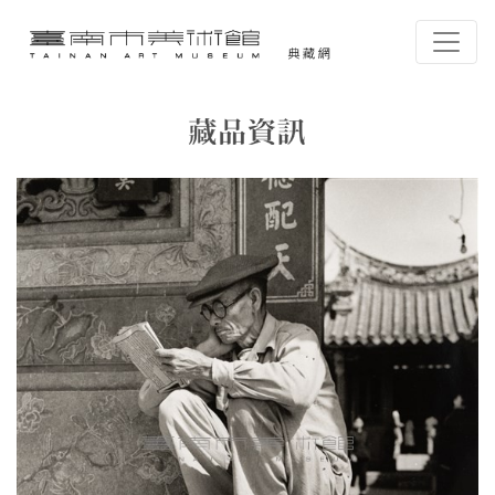
跳到主要內容
臺南市美術館-典藏網
網頁導覽
藏品資訊
:::