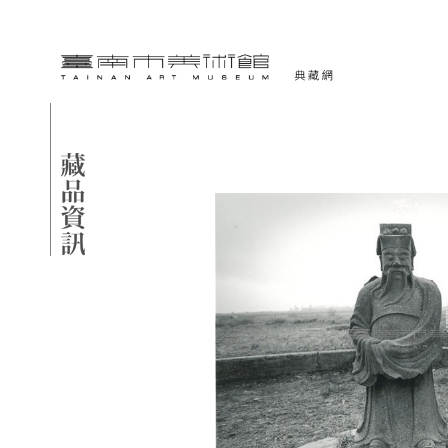
跳到主要內容
臺南市美術館-典藏網
網頁導覽
藏品資訊
:::