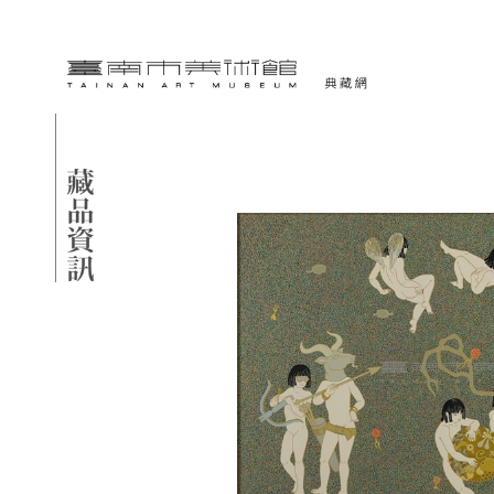
跳到主要內容
臺南市美術館-典藏網
網頁導覽
藏品資訊
:::