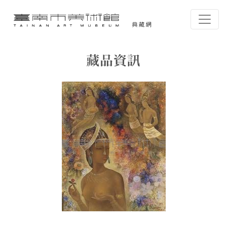
跳到主要內容
臺南市美術館-典藏網
網頁導覽
藏品資訊
:::