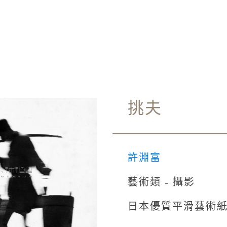
挑夫
許淵富
藝術類 - 攝影
日本優質平滑藝術