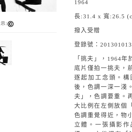
1964
長:31.4 x 寬:26.5 (
示:
撥入受贈
登錄號：201301013
「挑夫」，1964
底片僅拍一挑夫，
逐起加工念頭。構
後，色調一深一淺
夫」，色調要重。
大比例在左側放個
色調重覺得近，物
立體。一張攝影作