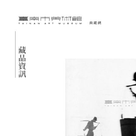
跳到主要內容
臺南市美術館-典藏網
網頁導覽
藏品資訊
:::