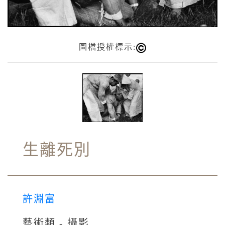
圖檔授權標示:
生離死別
許淵富
藝術類 - 攝影