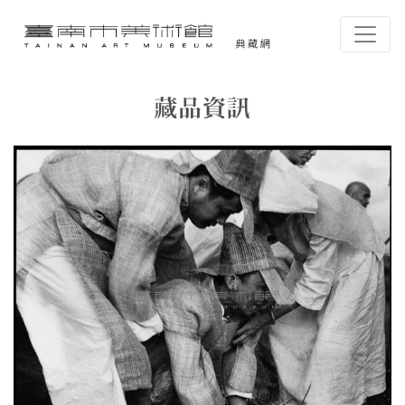
跳到主要內容
臺南市美術館-典藏網
網頁導覽
藏品資訊
:::