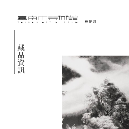
跳到主要內容
臺南市美術館-典藏網
網頁導覽
藏品資訊
:::