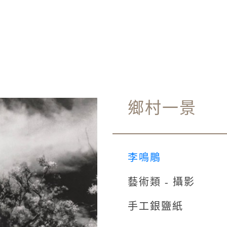
鄉村一景
李鳴鵰
藝術類 - 攝影
手工銀鹽紙