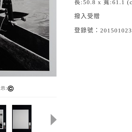
長:50.8 x 寬:61.1 (
撥入受贈
登錄號：201501023
示: