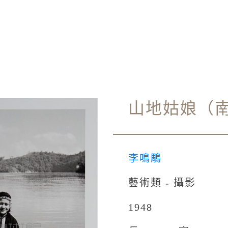
山地姑娘（
李鳴鵰
藝術類 - 攝影
1948