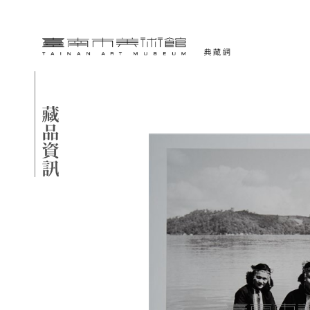
跳到主要內容
臺南市美術館-典藏網
網頁導覽
藏品資訊
:::